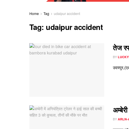
Home
Tag
udaipur accident
Tag:
udaipur accident
तेज रफ
BY
LUCKY
उदयपुर,(एआर
अम्बेर
BY
ARLN-