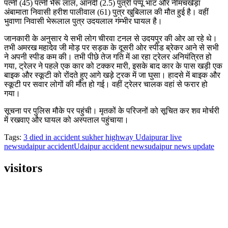
पत्नी (45) पत्नी भैरू लाल, आनंदी (2.5) पुत्री पप्पू भाट और नीमचखेड़ा
अंबामाता निवासी हरीश पालीवाल (61) पुत्र खुबिलाल की मौत हुई है। वहीं
भुवाणा निवासी भेरूलाल पुत्र उदयलाल गंम्भीर घायल है।
जानकारी के अनुसार ये सभी लोग चीरवा टनल से उदयपुर की ओर आ रहे थे।
तभी अमरख महादेव जी मोड़ पर सड़क के दूसरी ओर स्पीड ब्रेकर आने से सभी
ने अपनी स्पीड कम की। तभी पीछे तेज गति में आ रहा ट्रेलर अनियंत्रित हो
गया, ट्रेलर ने पहले एक कार को टक्कर मारी, इसके बाद कार के पास खड़ी एक
बाइक और स्कूटी को रोंदते हुए आगे खड़े ट्रक में जा घुसा। हादसे में बाइक और
स्कूटी पर सवार लोगों की मौत हो गई। वहीं ट्रेलर चालक वहां से फरार हो
गया।
सूचना पर पुलिस मौके पर पहुंची। मृतकों के परिजनों को सूचित कर शव मोर्चरी
में रखवाए और घायल को अस्पताल पहुंचाया।
Tags:
3 died in accident sukher highway Udaipur
ar live
news
udaipur accident
Udaipur accident news
udaipur news update
visitors