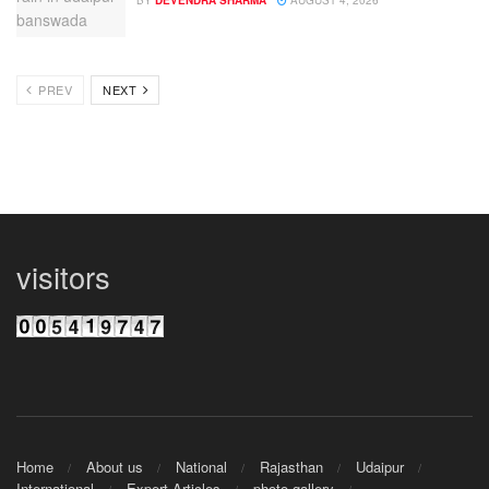
PREV
NEXT
visitors
Home
About us
National
Rajasthan
Udaipur
International
Expert Articles
photo gallery