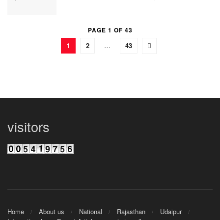
PAGE 1 OF 43
1
2
…
43
visitors
Home
About us
National
Rajasthan
Udaipur