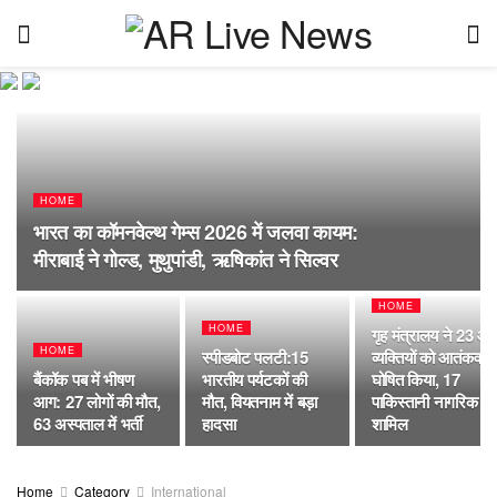
HOME
भारत का कॉमनवेल्थ गेम्स 2026 में जलवा कायम:
मीराबाई ने गोल्ड, मुथुपांडी, ऋषिकांत ने सिल्वर
HOME
HOME
गृह मंत्रालय ने 23 औ
HOME
स्पीडबोट पलटी:15
व्यक्तियों को आतंकवादी
बैंकॉक पब में भीषण
भारतीय पर्यटकों की
घोषित किया, 17
आग: 27 लोगों की मौत,
मौत, वियतनाम में बड़ा
पाकिस्तानी नागरिक
63 अस्पताल में भर्ती
हादसा
शामिल
Home
Category
International