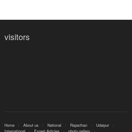
visitors
Home
About us
National
Rajasthan
Udaipur
International
Expert Articles
photo gallery