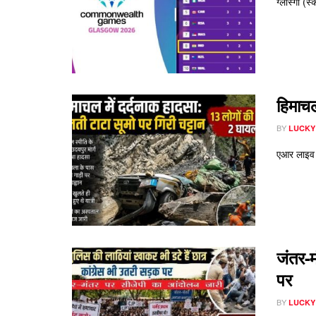
ग्लास्गो (
हिमाचल
BY
LUCKY
एआर लाइव न
जंतर-म
पर
BY
LUCKY