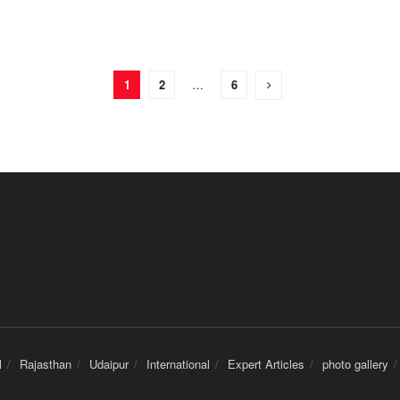
1
2
…
6
l
Rajasthan
Udaipur
International
Expert Articles
photo gallery