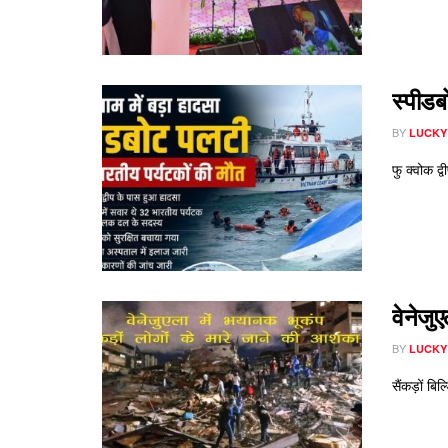
स्पीडब
BY
LUCKY
फु क्वोक द्
वेनेजु
BY
LUCKY
सैंकड़ों बि