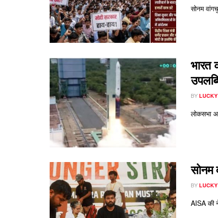
सोनम वांगचु
भारत 
उपलब्ध
BY
LUCKY
लोकसभा अध्
सोनम व
BY
LUCKY
AISA की ने