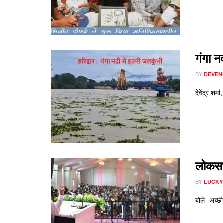
गंगा न
BY
DEVEN
देवेंद्र शर
लोकसभा
BY
LUCKY
बोले- अच्छ