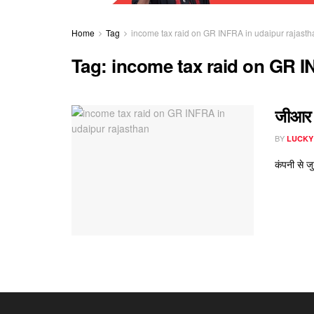
Home
Tag
income tax raid on GR INFRA in udaipur rajasth
Tag:
income tax raid on GR I
जीआर इ
BY
LUCKY
कंपनी से ज