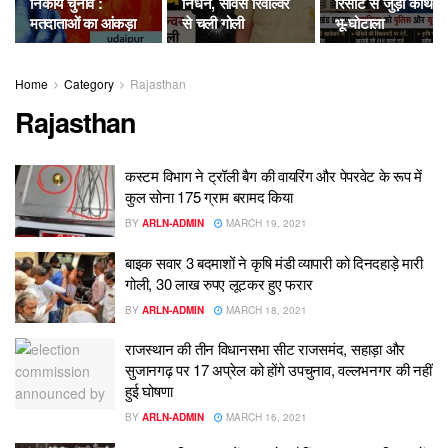
निकाय चुनाव :
निधन, सर्विस रिवॉल्वर
रिसोर्ट से जुड़ा कथित
मतदाताओं का आंकड़ा
से चली गोली
भू-घोटाला
Home
Category
Rajasthan
Rajasthan
कस्टम विभाग ने ट्रॉली बैग की वायरिंग और पेपरवेट के रूप में
कुल सोना 175 ग्राम बरामद किया
BY
ARLN-ADMIN
MARCH 19, 2021
बाइक सवार 3 बदमाशों ने कृषि मंडी व्यापारी को दिनदहाड़े मारी
गोली, 30 लाख रुपए लूटकर हुए फरार
BY
ARLN-ADMIN
MARCH 18, 2021
राजस्थान की तीन विधानसभा सीट राजसमंद, सहाड़ा और
सुजानगढ़ पर 17 अप्रेल को होंगे उपचुनाव, वल्लभनगर की नहीं
हुई घोषणा
BY
ARLN-ADMIN
MARCH 16, 2021