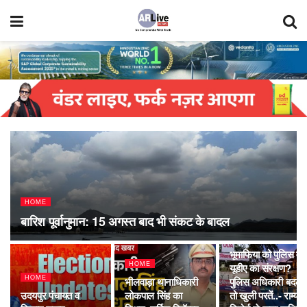
HOME
बारिश पूर्वानुमान: 15 अगस्त बाद भी संकट के बादल
HOME
भूमाफिया को पुलिस व
HOME
यूडीए का संरक्षण?
HOME
भीलवाड़ा थानाधिकारी
पुलिस अधिकारी बदले
उदयपुर पंचायत व
लोकपाल सिंह का
तो खुली परतें..- राम्या