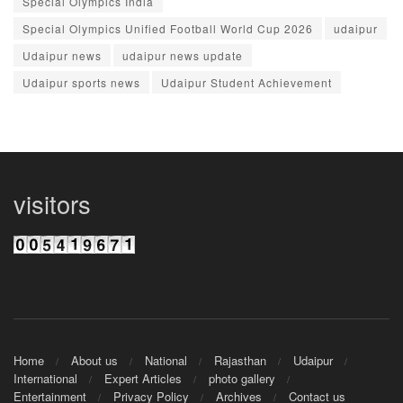
Special Olympics India
Special Olympics Unified Football World Cup 2026
udaipur
Udaipur news
udaipur news update
Udaipur sports news
Udaipur Student Achievement
visitors
Home
About us
National
Rajasthan
Udaipur
International
Expert Articles
photo gallery
Entertainment
Privacy Policy
Archives
Contact us