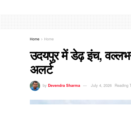
Home
Home
उदयपुर में डेढ़ इंच, वल्ल
अलर्ट
by
Devendra Sharma
July 4, 2026
Reading 