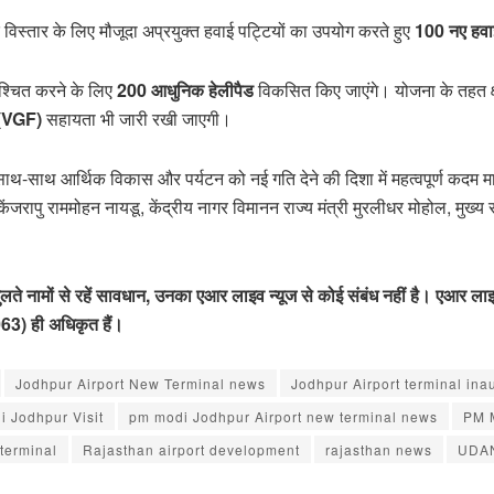
िस्तार के लिए मौजूदा अप्रयुक्त हवाई पट्टियों का उपयोग करते हुए
100 नए हवाई
निश्चित करने के लिए
200 आधुनिक हेलीपैड
विकसित किए जाएंगे। योजना के तहत क्षे
 (VGF)
सहायता भी जारी रखी जाएगी।
साथ-साथ आर्थिक विकास और पर्यटन को नई गति देने की दिशा में महत्वपूर्ण कदम म
ी किंजरापु राममोहन नायडू, केंद्रीय नागर विमानन राज्य मंत्री मुरलीधर मोहोल, मु
नामों से रहें सावधान, उनका एआर लाइव न्यूज से कोई संबंध नहीं है। एआर लाइव 
63) ही अधिकृत हैं।
Jodhpur Airport New Terminal news
Jodhpur Airport terminal ina
 Jodhpur Visit
pm modi Jodhpur Airport new terminal news
PM M
terminal
Rajasthan airport development
rajasthan news
UDAN