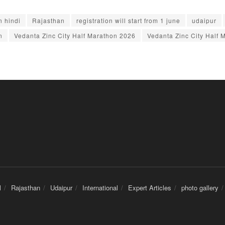
n hindi
Rajasthan
registration will start from 1 june
udaipur
n
Vedanta Zinc City Half Marathon 2026
Vedanta Zinc City Half 
l
Rajasthan
Udaipur
International
Expert Articles
photo gallery