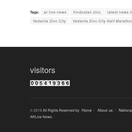
Tags:
ar live news
hindustan zinc
latest news i
Vedanta Zinc City
Vedanta Zinc City Half Maratho
visitors
Home
About us
Nationa
© 2019
All Rights Reserved by
ARLive News
.