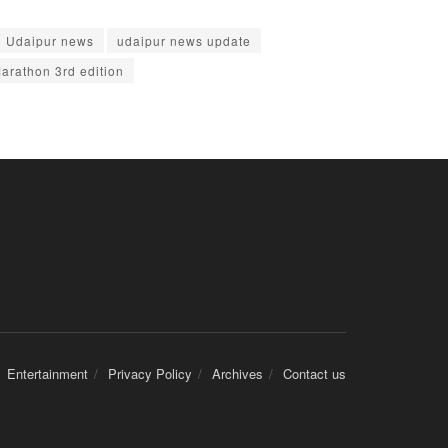
Udaipur news
udaipur news update
Marathon 3rd edition
Entertainment
Privacy Policy
Archives
Contact us