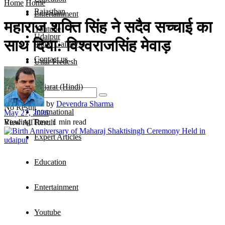
Home
Home
Rajasthan
Entertainment
महाराज शक्ति सिंह ने सदैव सच्चाई का
Youtube
Udaipur
साथ दिया: विश्वराजसिंह मेवाड़
Photo Gallery
Contact us
Uttar Predesh
Gujarat (Hindi)
by
Devendra Sharma
No Result
International
May 27, 2026
Reading Time: 1 min read
View All Result
Expert Articles
Education
Entertainment
Youtube