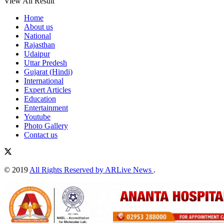
View All Result
Home
About us
National
Rajasthan
Udaipur
Uttar Predesh
Gujarat (Hindi)
International
Expert Articles
Education
Entertainment
Youtube
Photo Gallery
Contact us
© 2019
All Rights Reserved by ARLive News
.