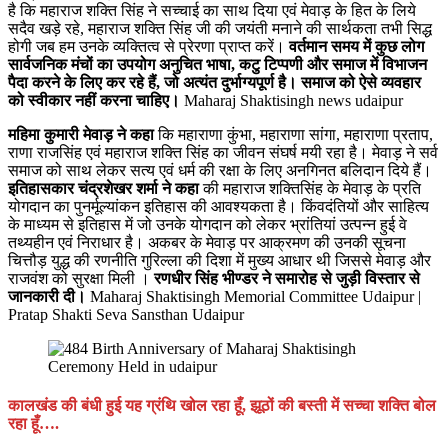
है कि महाराज शक्ति सिंह ने सच्चाई का साथ दिया एवं मेवाड़ के हित के लिये
सदैव खड़े रहे, महाराज शक्ति सिंह जी की जयंती मनाने की सार्थकता तभी सिद्ध
होगी जब हम उनके व्यक्तित्व से प्रेरणा प्राप्त करें।
वर्तमान समय में कुछ लोग
सार्वजनिक मंचों का उपयोग अनुचित भाषा, कटु टिप्पणी और समाज में विभाजन
पैदा करने के लिए कर रहे हैं, जो अत्यंत दुर्भाग्यपूर्ण है। समाज को ऐसे व्यवहार
को स्वीकार नहीं करना चाहिए।
Maharaj Shaktisingh news udaipur
महिमा कुमारी मेवाड़ ने कहा
कि महाराणा कुंभा, महाराणा सांगा, महाराणा प्रताप,
राणा राजसिंह एवं महाराज शक्ति सिंह का जीवन संघर्ष मयी रहा है। मेवाड़ ने सर्व
समाज को साथ लेकर सत्य एवं धर्म की रक्षा के लिए अनगिनत बलिदान दिये हैं।
इतिहासकार चंद्रशेखर शर्मा ने कहा
की महाराज शक्तिसिंह के मेवाड़ के प्रति
योगदान का पुनर्मूल्यांकन इतिहास की आवश्यकता है। किंवदंतियों और साहित्य
के माध्यम से इतिहास में जो उनके योगदान को लेकर भ्रांतियां उत्पन्न हुई वे
तथ्यहीन एवं निराधार है। अकबर के मेवाड़ पर आक्रमण की उनकी सूचना
चित्तौड़ युद्ध की रणनीति गुरिल्ला की दिशा में मुख्य आधार थी जिससे मेवाड़ और
राजवंश को सुरक्षा मिली ।
रणधीर सिंह भीण्डर ने समारोह से जुड़ी विस्तार से
जानकारी दी।
Maharaj Shaktisingh Memorial Committee Udaipur |
Pratap Shakti Seva Sansthan Udaipur
कालखंड की बंधी हुई यह ग्रंथि खोल रहा हूँ, झूठों की बस्ती में सच्चा शक्ति बोल
रहा हूँ….