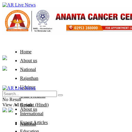
Home
About us
National
Rajasthan
Udaipur
Home
Uttar Predesh
No Result
View All Result
Gujarat (Hindi)
About us
International
Expert Articles
National
Education