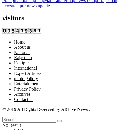
Pratap
maharana pratap
Maharana Pratap news udaipur
rajasthan
news
udaipur news update
visitors
Home
About us
National
Rajasthan
Udaipur
International
Expert Articles
photo gallery
Entertainment
Privacy Policy
Archives
Contact us
© 2019
All Rights Reserved by ARLive News
.
No Result