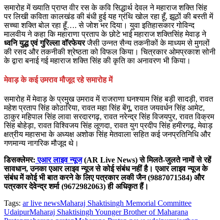
समारोह में ख्याति प्राप्त वीर रस के कवि सिद्धार्थ देवल ने महाराज शक्ति सिंह
पर लिखी कविता कालखंड की बंधी हुई यह ग्रंथि खोल रहा हूँ, झूठों की बस्ती में
सच्चा शक्ति बोल रहा हूँ…. से जोश भर दिया। युवा इतिहासकार गोविन्द
मालवीय ने कहा कि महाराणा प्रताप के छोटे भाई महाराज शक्तिसिंह मेवाड़ ने
ध्वनि युद्ध एवं गुरिल्ला वॉरफेयर
जैसी उन्नत सैन्य तकनीकों के माध्यम से मुगलों
की रसद और तकनीकी श्रेष्ठता को विफल किया। चित्रकार ओमप्रकाश सोनी
के द्वारा बनाई गई महाराज शक्ति सिंह की कृति का अनावरण भी किया।
मेवाड़ के कई उमराव मौजूद रहे समारोह में
समारोह में मेवाड़ के प्रमुख उमराव में राजराणा घनश्याम सिंह बड़ी सादड़ी, रावत
महेश प्रताप सिंह कोठारिया, रावत महा सिंह बेंगू, रावत जयवर्धन सिंह आमेट,
ठाकुर महिपाल सिंह लावा सरदारगढ़, रावत नरेन्द्र सिंह विजयपुर, रावत विक्रम
सिंह बोहेड़ा, रावत विश्विजय सिंह लूणदा, रावत युग प्रदीप सिंह हमीरगढ़, मेवाड़
क्षत्रीय महासभा के अध्यक्ष अशोक सिंह मेतवाला सहित कई जनप्रतिनिधि और
गणमान्य नागरिक मौजूद थे।
डिसक्लेमर:
एआर लाइव न्यूज
(AR Live News) से मिलते-जुलते नामों से रहें
सावधान, उनका एआर लाइव न्यूज से कोई संबंध नहीं है। एआर लाइव न्यूज के
संबंध में कोई भी बात करने के लिए पत्रकार लकी जैन (9887071584) और
पत्रकार देवेन्द्र शर्मा (9672982063) ही अधिकृत हैं।
Tags:
ar live news
Maharaj Shaktisingh Memorial Committee
Udaipur
Maharaj Shaktisingh Younger Brother of Maharana