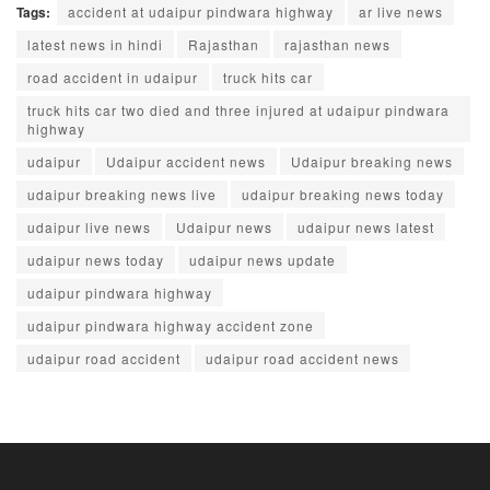
Tags:
accident at udaipur pindwara highway
ar live news
latest news in hindi
Rajasthan
rajasthan news
road accident in udaipur
truck hits car
truck hits car two died and three injured at udaipur pindwara
highway
udaipur
Udaipur accident news
Udaipur breaking news
udaipur breaking news live
udaipur breaking news today
udaipur live news
Udaipur news
udaipur news latest
udaipur news today
udaipur news update
udaipur pindwara highway
udaipur pindwara highway accident zone
udaipur road accident
udaipur road accident news