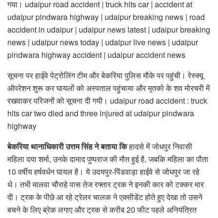
गया। udaipur road accident | truck hits car | accident at
udaipur pindwara highway | udaipur breaking news | road
accident in udaipur | udaipur news latest | udaipur breaking
news | udaipur news today | udaipur live news | udaipur
pindwara highway accident | udaipur accident news
सूचना पर हाईवे पेट्रोलिंग टीम और बेकरिया पुलिस मौके पर पहुंची। रेस्क्यू
ऑपरेशन शुरू कर घायलों को अस्पताल पहुंचाया और मृतको के शव मोरचरी में
रखवाकर परिजनों को सूचना दी गयी। udaipur road accident : truck
hits car two died and three injured at udaipur pindwara
highway
बेकरिया थानाधिकारी उत्तम सिंह ने बताया कि
हादसे में जोधपुर निवासी
महिला दया शर्मा, उनके दामाद पुष्पराज की मौत हुई है, जबकि महिला का पौता
10 वर्षीय हर्षवर्धन घायल है। ये उदयपुर-पिंडवाड़ा हाईवे से जोधपुर जा रहे
थे। तभी मालवा चौराहे पास तेज रफ्तार ट्रक ने इनकी कार को टक्कर मार
दी। ट्रक के पीछे आ रहे ट्रेलर चालक ने एक्सीडेंट होते हुए देखा तो उसने
बचने के लिए ब्रेक लगाए और ट्रक से करीब 20 फीट पहले अनियंत्रित