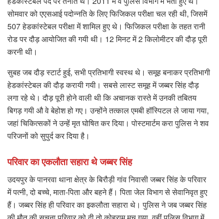
हेडकांस्टेबल पद पर तैनात थे। 2011 में वे पुलिस विभाग में भर्ती हुए थे।
सोमवार को एएसआई पदोन्नति के लिए फिजिकल परीक्षा चल रही थी, जिसमें
507 हेडकांस्टेबल परीक्षा में शामिल हुए थे। फिजिकल परीक्षा के तहत रानी
रोड पर दौड़ आयोजित की गयी थी। 12 मिनट में 2 किलोमीटर की दौड़ पूरी
करनी थी।
सुबह जब दौड़ स्टार्ट हुई, सभी प्रतिभागी स्वस्थ थे। समूह बनाकर प्रतिभागी
हेडकांस्टेबल की दौड़ करायी गयी। सबसे लास्ट समूह में जब्बर सिंह दौड़
लगा रहे थे। दौड़ पूरी होने वाली थी कि अचानक रास्ते में उनकी तबितय
बिगड़ गयी औ वे बेहोश हो गए। उन्होंने तत्काल एमबी हॉस्पिटल ले जाया गया,
जहां चिकित्सकों ने उन्हें मृत घोषित कर दिया। पोस्टमार्टम करा पुलिस ने शव
परिजनों को सुपुर्द कर दिया है।
परिवार का एकलौता सहारा थे जब्बर सिंह
उदयपुर के पानरवा थाना क्षेत्र के बिरौड़ी गांव निवासी जब्बर सिंह के परिवार
में पत्नी, दो बच्चे, माता-पिता और बहने हैं। पिता जेल विभाग से सेवानिवृत हुए
हैं। जब्बर सिंह ही परिवार का इकलौता सहारा थे। पुलिस ने जब जब्बर सिंह
की मौत की सूचना परिवार को दी तो कोहराम मच गया, वहीं पुलिस विभाग में