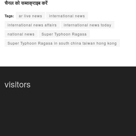
चैनल को सब्सक्राइब करें
Tags:
ar live news
international news
international news affairs
international news today
national news
Super Typhoon Ragasa
Super Typhoon Ragasa in south china taiwan hong kong
visitors